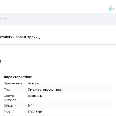
аталоги
Формы
Страницы
л
Характеристики
Применение:
пластик
Тип:
Смазка универсальная
Форма
аэрозоль
выпуска:
Объём, л:
0.4
EAN-13:
FRG06209