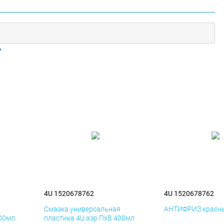
4U 1520678762
4U 1520678762
я
Смазка универсальная
АНТИФРИЗ красны
400мл
пластика 4U аэр ПхВ 400мл