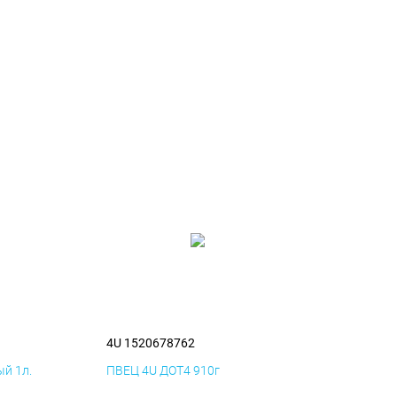
4U 1520678762
й 1л.
ПВЕЦ 4U ДОТ4 910г