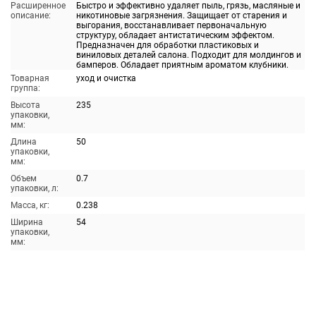
Расширенное
Быстро и эффективно удаляет пыль, грязь, масляные и
описание:
никотиновые загрязнения. Защищает от старения и
выгорания, восстанавливает первоначальную
структуру, обладает антистатическим эффектом.
Предназначен для обработки пластиковых и
виниловых деталей салона. Подходит для молдингов и
бамперов. Обладает приятным ароматом клубники.
Товарная
уход и очистка
группа:
Высота
235
упаковки,
мм:
Длина
50
упаковки,
мм:
Объем
0.7
упаковки, л:
Масса, кг:
0.238
Ширина
54
упаковки,
мм: