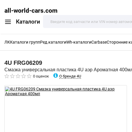
all-world-cars.com
Каталоги
ЛК
Каталоги групп
Ред.каталоги
Wh-каталоги
Carbase
Сторонние к
4U
FRG06209
Смазка универсальная пластика 4U аэр Ароматная 400м
О бренде 4U
0 оценок