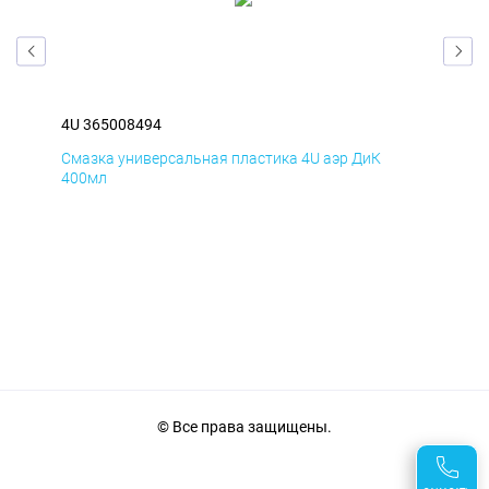
4U 365008494
4U 
Смазка универсальная пластика 4U аэр ДиК
Сма
400мл
40
© Все права защищены.