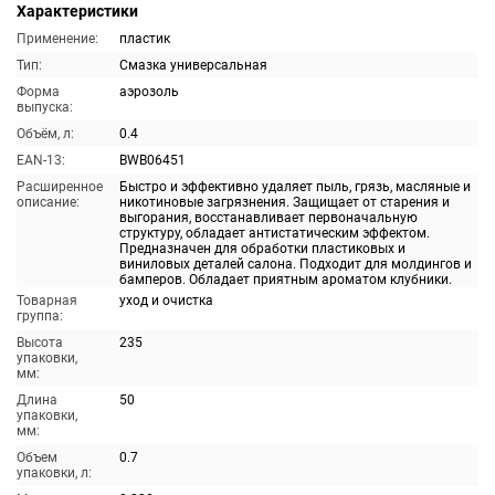
Характеристики
Применение:
пластик
Тип:
Смазка универсальная
Форма
аэрозоль
выпуска:
Объём, л:
0.4
EAN-13:
BWB06451
Расширенное
Быстро и эффективно удаляет пыль, грязь, масляные и
описание:
никотиновые загрязнения. Защищает от старения и
выгорания, восстанавливает первоначальную
структуру, обладает антистатическим эффектом.
Предназначен для обработки пластиковых и
виниловых деталей салона. Подходит для молдингов и
бамперов. Обладает приятным ароматом клубники.
Товарная
уход и очистка
группа:
Высота
235
упаковки,
мм:
Длина
50
упаковки,
мм:
Объем
0.7
упаковки, л: