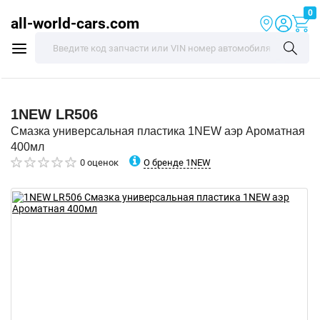
0
all-world-cars.com
1NEW
LR506
Смазка универсальная пластика 1NEW аэр Ароматная
400мл
О бренде 1NEW
0 оценок