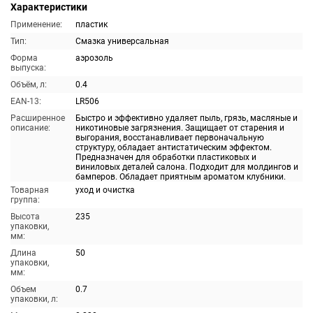
Характеристики
Применение:
пластик
Тип:
Смазка универсальная
Форма
аэрозоль
выпуска:
Объём, л:
0.4
EAN-13:
LR506
Расширенное
Быстро и эффективно удаляет пыль, грязь, масляные и
описание:
никотиновые загрязнения. Защищает от старения и
выгорания, восстанавливает первоначальную
структуру, обладает антистатическим эффектом.
Предназначен для обработки пластиковых и
виниловых деталей салона. Подходит для молдингов и
бамперов. Обладает приятным ароматом клубники.
Товарная
уход и очистка
группа:
Высота
235
упаковки,
мм:
Длина
50
упаковки,
мм:
Объем
0.7
упаковки, л: