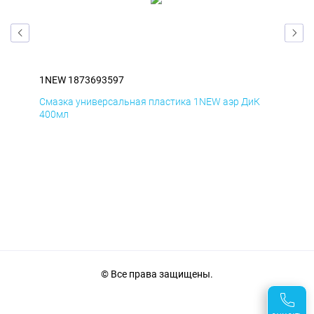
1NEW 1873693597
1N
Д
Смазка универсальная пластика 1NEW аэр ДиК
Сма
400мл
40
© Все права защищены.