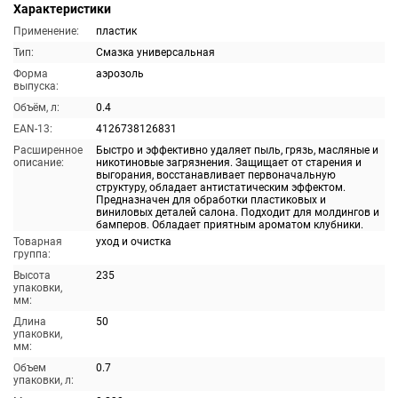
Характеристики
Применение:
пластик
Тип:
Смазка универсальная
Форма
аэрозоль
выпуска:
Объём, л:
0.4
EAN-13:
4126738126831
Расширенное
Быстро и эффективно удаляет пыль, грязь, масляные и
описание:
никотиновые загрязнения. Защищает от старения и
выгорания, восстанавливает первоначальную
структуру, обладает антистатическим эффектом.
Предназначен для обработки пластиковых и
виниловых деталей салона. Подходит для молдингов и
бамперов. Обладает приятным ароматом клубники.
Товарная
уход и очистка
группа:
Высота
235
упаковки,
мм:
Длина
50
упаковки,
мм:
Объем
0.7
упаковки, л: