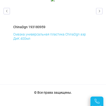
ChinaDgn 193180959
Chi
Смазка универсальная пластика ChinaDgn аэр
Сма
ДиК 400мл
ПхВ
© Все права защищены.