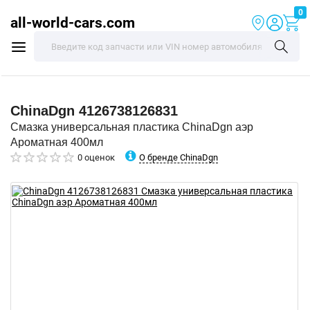
0
all-world-cars.com
ChinaDgn
4126738126831
Смазка универсальная пластика ChinaDgn аэр
Ароматная 400мл
О бренде ChinaDgn
0 оценок