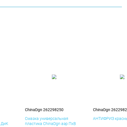
ChinaDgn 262298250
ChinaDgn 262298
я
Смазка универсальная
АНТИФРИЗ красны
р ДиК
пластика ChinaDgn аэр ПхВ