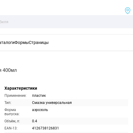
аталоги
Формы
Страницы
я 400мл
Характеристики
Применение:
пластик
Тип:
Смазка универсальная
Форма
аэрозоль
выпуска:
Объём, л:
0.4
EAN-13:
4126738126831