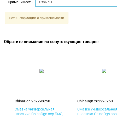
Применимость
Отзывы
Нет информации о применимости
Обратите внимание на сопутствующие товары:
ChinaDgn 262298250
ChinaDgn 262298250
Смазка универсальная
Смазка универсальна
пластика ChinaDgn аэр БмД
пластика ChinaDgn аэ