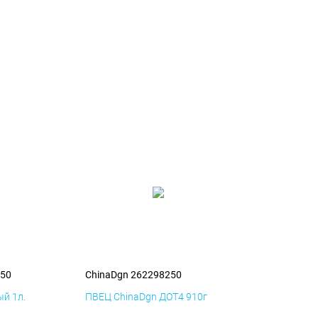
250
ChinaDgn 262298250
й 1л.
ПВЕЦ ChinaDgn ДОТ4 910г