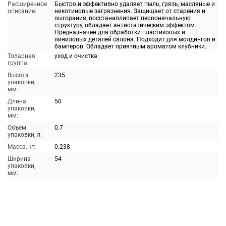
Расширенное
Быстро и эффективно удаляет пыль, грязь, масляные и
описание:
никотиновые загрязнения. Защищает от старения и
выгорания, восстанавливает первоначальную
структуру, обладает антистатическим эффектом.
Предназначен для обработки пластиковых и
виниловых деталей салона. Подходит для молдингов и
бамперов. Обладает приятным ароматом клубники.
Товарная
уход и очистка
группа:
Высота
235
упаковки,
мм:
Длина
50
упаковки,
мм:
Объем
0.7
упаковки, л:
Масса, кг:
0.238
Ширина
54
упаковки,
мм: